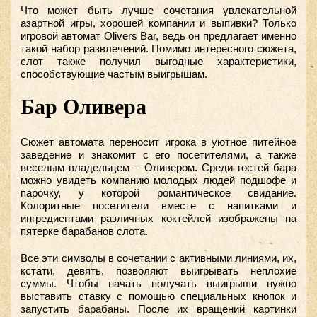
Что может быть лучше сочетания увлекательной
азартной игры, хорошей компании и выпивки? Только
игровой автомат Olivers Bar, ведь он предлагает именно
такой набор развлечений. Помимо интересного сюжета,
слот также получил выгодные характеристики,
способствующие частым выигрышам.
Бар Оливера
Сюжет автомата переносит игрока в уютное питейное
заведение и знакомит с его посетителями, а также
веселым владельцем – Оливером. Среди гостей бара
можно увидеть компанию молодых людей подшофе и
парочку, у которой романтическое свидание.
Колоритные посетители вместе с напитками и
ингредиентами различных коктейлей изображены на
пятерке барабанов слота.
Все эти символы в сочетании с активными линиями, их,
кстати, девять, позволяют выигрывать неплохие
суммы. Чтобы начать получать выигрыши нужно
выставить ставку с помощью специальных кнопок и
запустить барабаны. После их вращений картинки