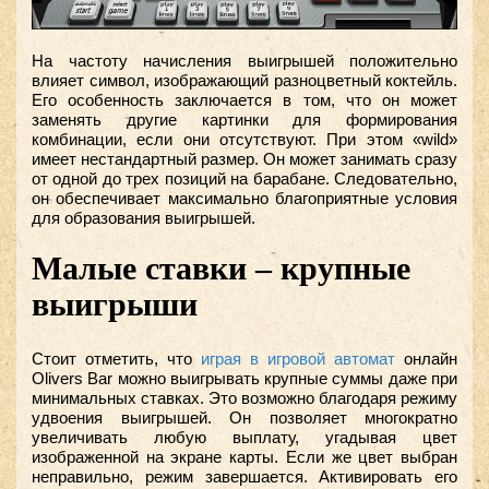
На частоту начисления выигрышей положительно
влияет символ, изображающий разноцветный коктейль.
Его особенность заключается в том, что он может
заменять другие картинки для формирования
комбинации, если они отсутствуют. При этом «wild»
имеет нестандартный размер. Он может занимать сразу
от одной до трех позиций на барабане. Следовательно,
он обеспечивает максимально благоприятные условия
для образования выигрышей.
Малые ставки – крупные
выигрыши
Стоит отметить, что
играя в игровой автомат
онлайн
Olivers Bar можно выигрывать крупные суммы даже при
минимальных ставках. Это возможно благодаря режиму
удвоения выигрышей. Он позволяет многократно
увеличивать любую выплату, угадывая цвет
изображенной на экране карты. Если же цвет выбран
неправильно, режим завершается. Активировать его