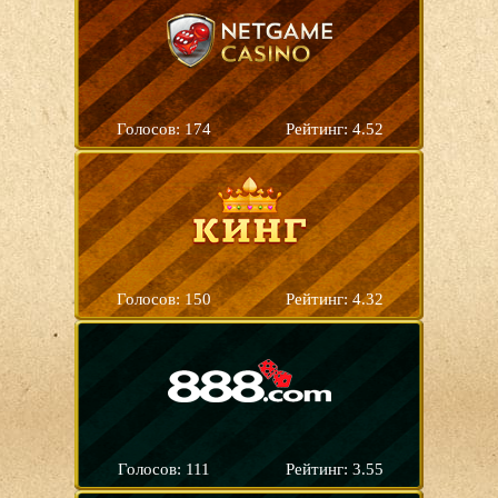
Голосов: 174
Рейтинг: 4.52
Голосов: 150
Рейтинг: 4.32
Голосов: 111
Рейтинг: 3.55