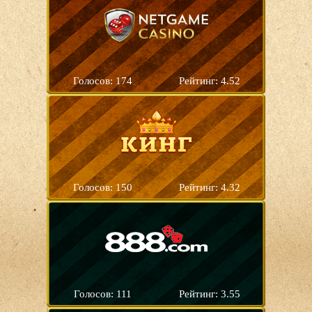
Голосов: 174
Рейтинг: 4.52
Голосов: 150
Рейтинг: 4.32
Голосов: 111
Рейтинг: 3.55