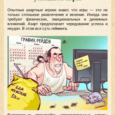
Опытные азартные игроки знают, что игры — это не
только сплошное развлечение и везение. Иногда они
требуют физических, эмоциональных и денежных
вложений. Азарт предполагает чередование успеха и
неудач. В этом вся суть гейминга.
Внимательно прочитайте нижеизложенные советы