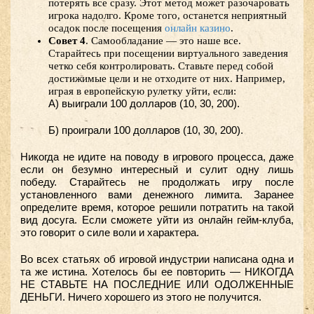
потерять все сразу. Этот метод может разочаровать
игрока надолго. Кроме того, останется неприятный
осадок после посещения
онлайн казино
.
Совет 4
. Самообладание — это наше все.
Старайтесь при посещении виртуального заведения
четко себя контролировать. Ставьте перед собой
достижимые цели и не отходите от них. Например,
играя в европейскую рулетку уйти, если:
А) выиграли 100 долларов (10, 30, 200).
Б) проиграли 100 долларов (10, 30, 200).
Никогда не идите на поводу в игрового процесса, даже
если он безумно интересный и сулит одну лишь
победу. Старайтесь не продолжать игру после
установленного вами денежного лимита. Заранее
определите время, которое решили потратить на такой
вид досуга. Если сможете уйти из онлайн гейм-клуба,
это говорит о силе воли и характера.
Во всех статьях об игровой индустрии написана одна и
та же истина. Хотелось бы ее повторить — НИКОГДА
НЕ СТАВЬТЕ НА ПОСЛЕДНИЕ ИЛИ ОДОЛЖЕННЫЕ
ДЕНЬГИ. Ничего хорошего из этого не получится.