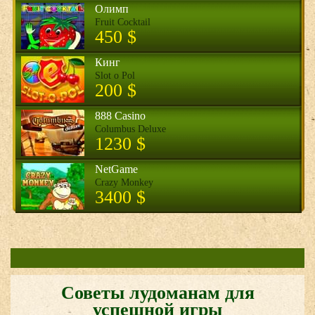
Олимп
Fruit Cocktail
450 $
Кинг
Slot o Pol
200 $
888 Сasino
Columbus Deluxe
1230 $
NetGame
Crazy Monkey
3400 $
Советы лудоманам для
успешной игры