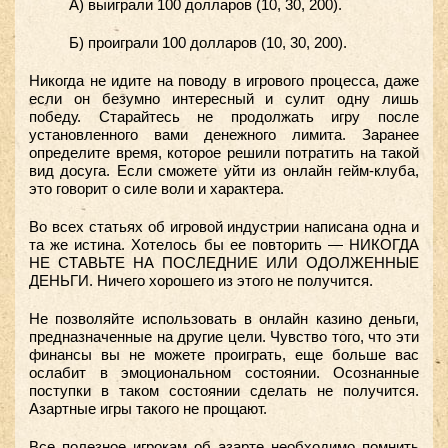
А) выиграли 100 долларов (10, 30, 200).
Б) проиграли 100 долларов (10, 30, 200).
Никогда не идите на поводу в игрового процесса, даже
если он безумно интересный и сулит одну лишь
победу. Старайтесь не продолжать игру после
установленного вами денежного лимита. Заранее
определите время, которое решили потратить на такой
вид досуга. Если сможете уйти из онлайн гейм-клуба,
это говорит о силе воли и характера.
Во всех статьях об игровой индустрии написана одна и
та же истина. Хотелось бы ее повторить — НИКОГДА
НЕ СТАВЬТЕ НА ПОСЛЕДНИЕ ИЛИ ОДОЛЖЕННЫЕ
ДЕНЬГИ. Ничего хорошего из этого не получится.
Не позволяйте использовать в онлайн казино деньги,
предназначенные на другие цели. Чувство того, что эти
финансы вы не можете проиграть, еще больше вас
ослабит в эмоциональном состоянии. Осознанные
поступки в таком состоянии сделать не получится.
Азартные игры такого не прощают.
Все полезное игрокам об азарте необходимо помнить