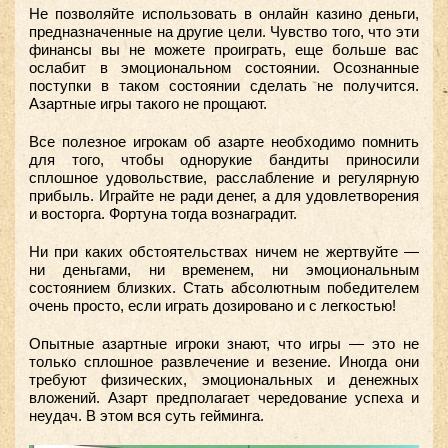
Не позволяйте использовать в онлайн казино деньги,
предназначенные на другие цели. Чувство того, что эти
финансы вы не можете проиграть, еще больше вас
ослабит в эмоциональном состоянии. Осознанные
поступки в таком состоянии сделать не получится.
Азартные игры такого не прощают.
Все полезное игрокам об азарте необходимо помнить
для того, чтобы однорукие бандиты приносили
сплошное удовольствие, расслабление и регулярную
прибыль. Играйте не ради денег, а для удовлетворения
и восторга. Фортуна тогда вознаградит.
Ни при каких обстоятельствах ничем не жертвуйте —
ни деньгами, ни временем, ни эмоциональным
состоянием близких. Стать абсолютным победителем
очень просто, если играть дозировано и с легкостью!
Опытные азартные игроки знают, что игры — это не
только сплошное развлечение и везение. Иногда они
требуют физических, эмоциональных и денежных
вложений. Азарт предполагает чередование успеха и
неудач. В этом вся суть гейминга.