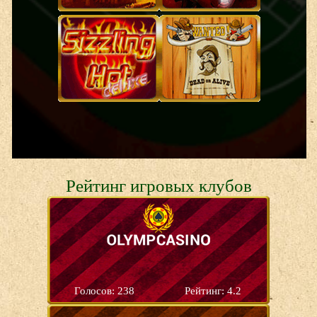
Рейтинг игровых клубов
Голосов: 238
Рейтинг: 4.2