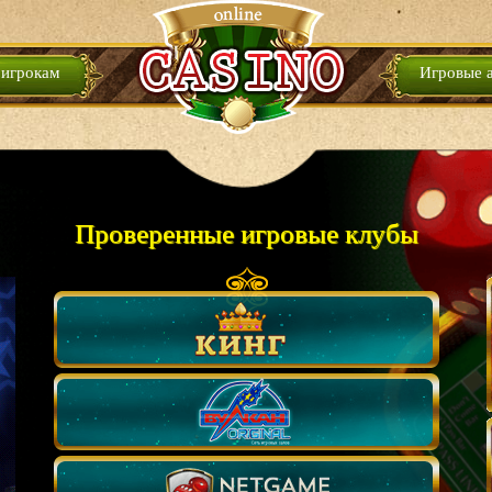
 игрокам
Игровые 
Проверенные игровые клубы