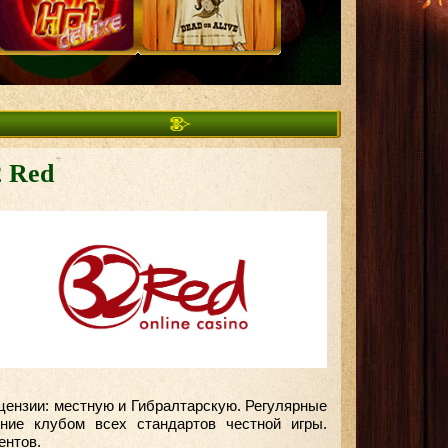
2 Red
цензии: местную и Гибралтарскую. Регулярные
ние клубом всех стандартов честной игры.
ентов.