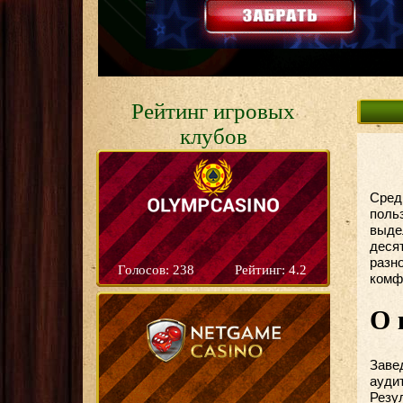
Рейтинг игровых
клубов
Сре
поль
выде
деся
разн
Голосов: 238
Рейтинг: 4.2
комф
О 
Заве
ауди
Резу