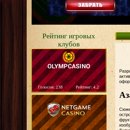
Рейтинг игровых
клубов
Разр
акти
офор
Голосов: 238
Рейтинг: 4.2
Аз
Сюже
остр
фрук
изоб