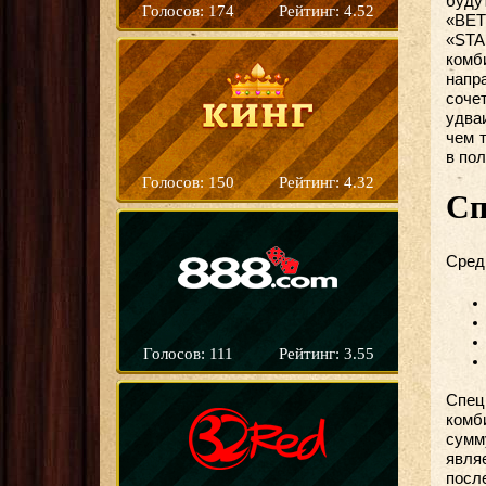
буду
Голосов: 174
Рейтинг: 4.52
«BET
«STA
комб
напр
соче
удва
чем 
в пол
Голосов: 150
Рейтинг: 4.32
Сп
Сред
Голосов: 111
Рейтинг: 3.55
Спец
комб
сумм
явля
посл