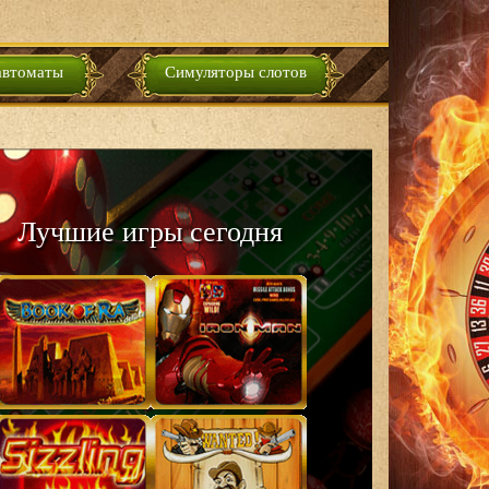
автоматы
Симуляторы слотов
Лучшие игры сегодня