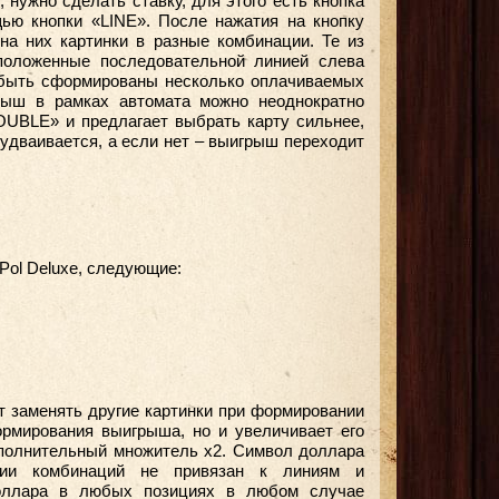
нужно сделать ставку, для этого есть кнопка
ью кнопки «LINE». После нажатия на кнопку
а них картинки в разные комбинации. Те из
положенные последовательной линией слева
т быть сформированы несколько оплачиваемых
рыш в рамках автомата можно неоднократно
OUBLE» и предлагает выбрать карту сильнее,
 удваивается, а если нет – выигрыш переходит
Pol Deluxe, следующие:
 заменять другие картинки при формировании
ормирования выигрыша, но и увеличивает его
ополнительный множитель х2. Символ доллара
ании комбинаций не привязан к линиям и
доллара в любых позициях в любом случае