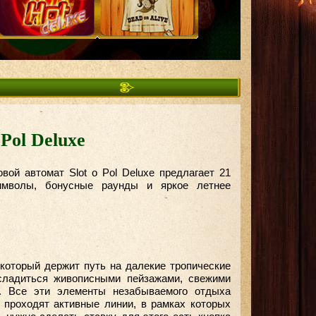
Pol Deluxe
ой автомат Slot o Pol Deluxe предлагает 21
имволы, бонусные раунды и яркое летнее
который держит путь на далекие тропические
асладиться живописными пейзажами, свежими
й. Все эти элементы незабываемого отдыха
 проходят активные линии, в рамках которых