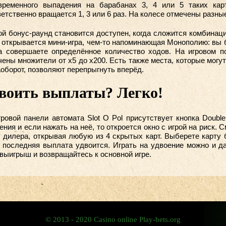
временного выпадения на барабанах 3, 4 или 5 таких карт
ветственно вращается 1, 3 или 6 раз. На колесе отмечены разны
ой бонус-раунд становится доступен, когда сложится комбинац
о открывается мини-игра, чем-то напоминающая Монополию: вы 
а совершаете определённое количество ходов. На игровом п
чены множители от x5 до x200. Есть также места, которые могут
аоборот, позволяют перепрыгнуть вперёд.
воить выплаты? Легко!
гровой панели автомата Slot O Pol присутствует кнопка Doubl
ния и если нажать на неё, то откроется окно с игрой на риск.
у дилера, открывая любую из 4 скрытых карт. Выберете карту 
 последняя выплата удвоится. Играть на удвоение можно и дал
 выигрыш и возвращайтесь к основной игре.
© 2013 - 2020 Casino online Play-bets.org