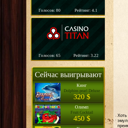
Голосов: 80
Рейтинг: 4.1
Голосов: 65
Рейтинг: 3.22
Сейчас выигрывают
Кинг
Dolphins pearl Deluxe
320 $
Олимп
Fruit Cocktail
Хоть
450 $
эмул
преи