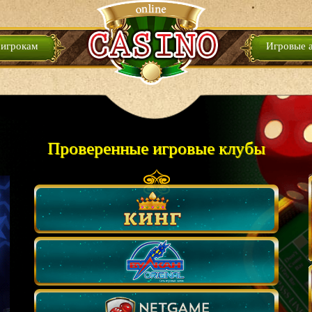
 игрокам
Игровые 
Проверенные игровые клубы