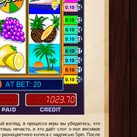
ый взгляд, в процессе игры вы убедитесь, что
тишь нечасто, и это даёт слот о пол весомое
 разноцветного колеса с надписью Spin. После