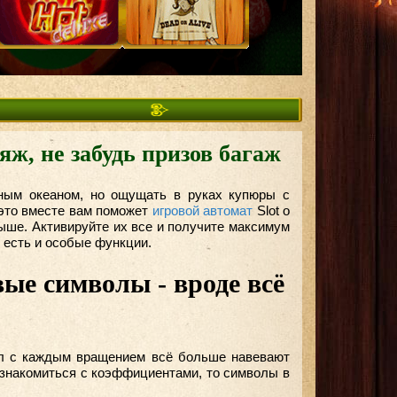
ляж, не забудь призов багаж
рным океаном, но ощущать в руках купюры с
 это вместе вам поможет
игровой автомат
Slot o
выше. Активируйте их все и получите максимум
, есть и особые функции.
вые символы - вроде всё
Пол с каждым вращением всё больше навевают
ознакомиться с коэффициентами, то символы в