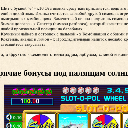
Щит с буквой "e" - x10 Эта иконка сразу вам приглянется, ведь это
ещё и дикий знак. Иконка считается за любой другой символ в игр
выигрышных комбинациях. Заменить ей не под силу лишь символ-с
Значок доллара - x Скаттер (символ разброса), который является 
любой произвольной позиции на барабанах.
Круизный лайнер и островок с пальмой - x Комбинации с обоими 
Коктейль, ананас и лимон - x Прохладительный напиток неслабо кр
стесняйтесь закусывать.
ти, о фруктах - символы с виноградом, арбузом, сливой и виш
рячие бонусы под палящим солн