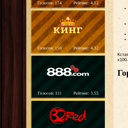
Голосов: 174
Рейтинг: 4.52
Голосов: 150
Рейтинг: 4.32
Кста
x100.
Го
Голосов: 111
Рейтинг: 3.55